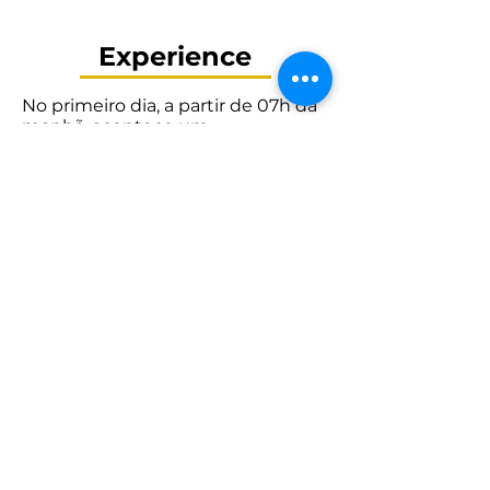
Experience
No primeiro dia, a partir de 07h da
manhã, acontece um
deslocamento de Florianópolis até
o alto da Serra Catarinense,
subindo para Serra do rio do Rastro
ou do Corvo Branco. Após um
almoço colonial, o caminho até o
local do acampamento, nos
campos de cima da serra.
O segundo dia se inicia com o café
da manhã no acampamento. A
pilotagem, a partir de 08h,
percorre os caminhos rurais do alto
das serras catarinense e gaúcha, e
proporciona a travessia do Passo
do S, ou Passo da Ilha. Esse dia
termina num aconchegante hotel
em São Francisco de Paula.